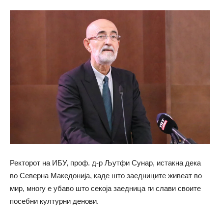
Ректорот на ИБУ, проф. д-р Љутфи Сунар, истакна дека
во Северна Македонија, каде што заедниците живеат во
мир, многу е убаво што секоја заедница ги слави своите
посебни културни денови.