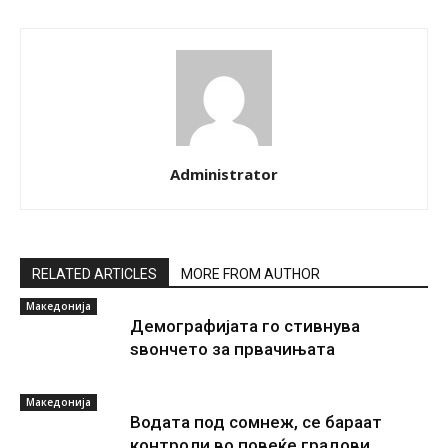
Administrator
RELATED ARTICLES
MORE FROM AUTHOR
Македонија
Демографијата го стивнува
ѕвончето за првачињата
Македонија
Водата под сомнеж, се бараат
контроли во повеќе градови