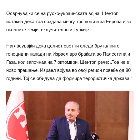
Осврнувајќи се на руско-украинската војна, Шентоп
истакна дека таа создава многу трошоци и за Европа и за
околните земји, вклучително и Туркије.
Нагласувајќи дека целиот свет ги следи бруталните,
геноцидни напади на Израел врз браќата во Палестина и
Газа, кои започнаа на 7 октомври, Шентоп рече: „Тоа не е
ново прашање. Израел војува во овој регион повеќе од 80
години. Тој се обидува да формира терористичка држава.“