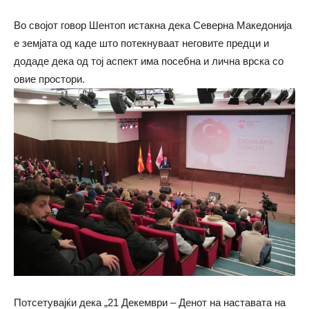
Во својот говор Шентоп истакна дека Северна Македонија
е земјата од каде што потекнуваат неговите предци и
додаде дека од тој аспект има посебна и лична врска со
овие простори.
Потсетувајќи дека „21 Декември – Денот на наставата на