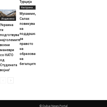
Турција
Настрана....
Мухаммед
Салах
Издвоено
повикува
Украина
на
ги
поддршка
подготвува
за
најголемите
правото
воени
на
маневри
образование
со НАТО
на
од
бегалците
Студената
војна!
© Dubai News Portal