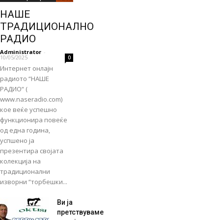
НАШЕ
ТРАДИЦИОНАЛНО
РАДИО
Administrator
-
10/05/2025
0
Интернет онлајн
радиото “НАШЕ
РАДИО“ (
www.naseradio.com)
кое веќе успешно
функционира повеќе
од една година,
успшено ја
презентира својата
колекција на
традиционални
изворни “торбешки...
Ви ја
претствуваме