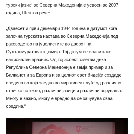
турски јазик“ во Северна Македонија е усвоен во 2007
година, Шентоп рече:
„Дваесет и први декември 1944 година е датумот кога
започна турската настава во Северна Македонија под
раководство на јуџелистите во дворот на
Султанмуратовата џамија. Тој датум се слави како
национален празник. Од тој аспект, сметам дека
Република Северна Македонија е земја пример и за
Балканот и за Европа и за целиот свет бидејќи создаде
средина во која заедно во мир живеат луѓе од различно
етничко потекло, различни јазици и различни верувања.
Многу е важно, многу е вредно да се зачувува оваа
средина.“