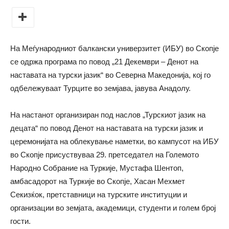
На Меѓународниот балкански универзитет (ИБУ) во Скопје
се одржа програма по повод „21 Декември – Денот на
наставата на турски јазик“ во Северна Македонија, кој го
одбележуваат Турците во земјава, јавува Анадолу.
На настанот организиран под наслов „Турскиот јазик на
децата“ по повод Денот на наставата на турски јазик и
церемонијата на облекување наметки, во кампусот на ИБУ
во Скопје присуствуваа 29. претседател на Големото
Народно Собрание на Туркије, Мустафа Шентоп,
амбасадорот на Туркије во Скопје, Хасан Мехмет
Секизќок, претставници на турските институции и
организации во земјата, академици, студенти и голем број
гости.