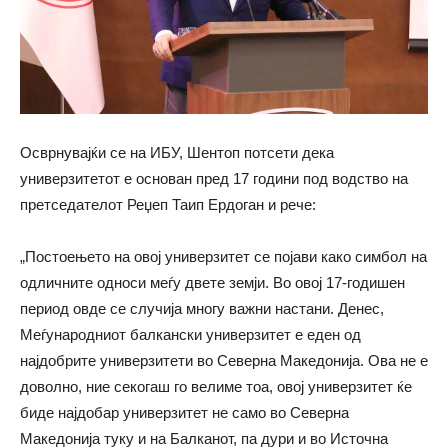
Осврнувајќи се на ИБУ, Шентоп потсети дека
универзитетот е основан пред 17 години под водство на
претседателот Реџеп Таип Ердоган и рече:
„Постоењето на овој универзитет се појави како симбол на
одличните односи меѓу двете земји. Во овој 17-годишен
период овде се случија многу важни настани. Денес,
Меѓународниот балкански универзитет е еден од
најдобрите универзитети во Северна Македонија. Ова не е
доволно, ние секогаш го велиме тоа, овој универзитет ќе
биде најдобар универзитет не само во Северна
Македонија туку и на Балканот, па дури и во Источна