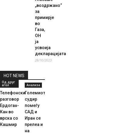
„воздржано“
за
примирје
во
Газа,
ОН
ја
усвоија
декларацијата
28/10/2023
HOT NEWS
Од друг
агол
Анализа
Телефонски
Големиот
разговор
судир
Ердоган-
помеѓу
Кан во
САД и
врска со
Иран се
Кашмир
прелеа и
на