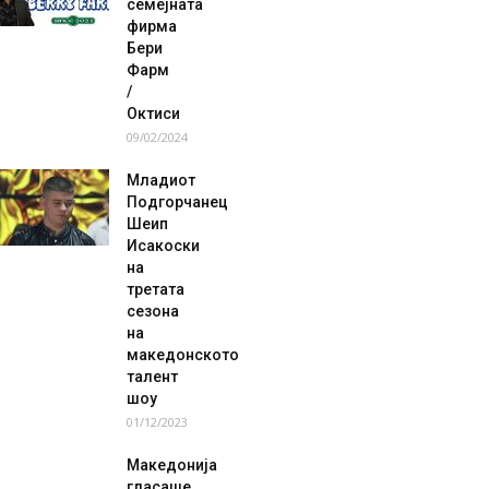
семејната
фирма
Бери
Фарм
/
Октиси
09/02/2024
Младиот
Подгорчанец
Шеип
Исакоски
на
третата
сезона
на
македонското
талент
шоу
01/12/2023
Македонија
гласаше