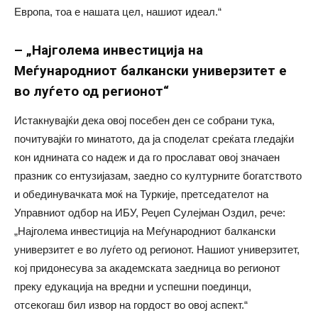
Европа, тоа е нашата цел, нашиот идеал.“
– „Најголема инвестиција на
Меѓународниот балкански универзитет е
во луѓето од регионот“
Истакнувајќи дека овој посебен ден се собрани тука,
почитувајќи го минатото, да ја споделат среќата гледајќи
кон иднината со надеж и да го прослават овој значаен
празник со ентузијазам, заедно со културните богатството
и обединувачката моќ на Туркије, претседателот на
Управниот одбор на ИБУ, Реџеп Сулејман Оздил, рече:
„Најголема инвестиција на Меѓународниот балкански
универзитет е во луѓето од регионот. Нашиот универзитет,
кој придонесува за академската заедница во регионот
преку едукација на вредни и успешни поединци,
отсекогаш бил извор на гордост во овој аспект.“