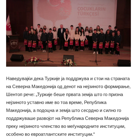
Наведувајќи дека Туркије ја поддржува и стои на страната
на Северна Македонија од денот на нејзиното формирање,
Шентоп рече: „Туркије беше првата земја што го призна
нејзиното уставно име во тоа време, Република
Македонија, а подоцна и земја што сесрдно и силно го
поддржуваше развојот на Република Северна Македонија
преку нејзиното членство во меѓународните институции,
особено во евроатлантските институции.“