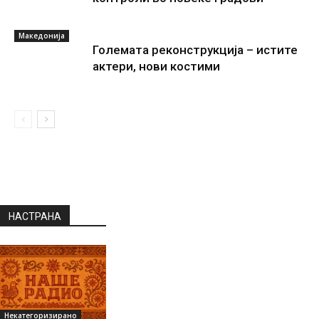
Македонија
Големата реконструкција – истите
актери, нови костими
НАСТРАНА
Некатегоризирано