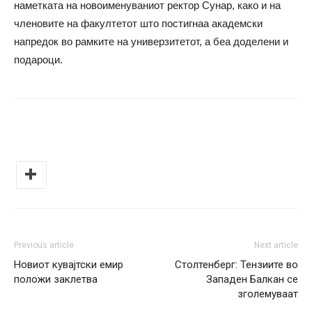
наметката на новоименуваниот ректор Сунар, како и на
членовите на факултетот што постигнаа академски
напредок во рамките на универзитетот, а беа доделени и
подароци.
Previous article
Next article
Новиот кувајтски емир
Столтенберг: Тензиите во
положи заклетва
Западен Балкан се
зголемуваат