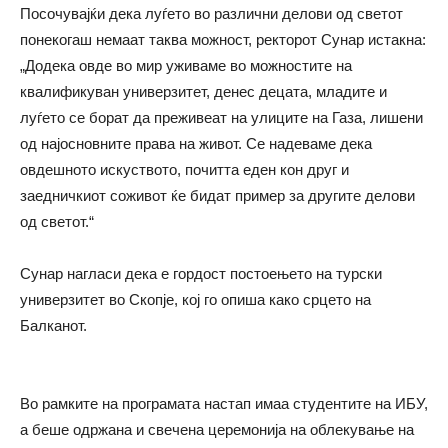
Посочувајќи дека луѓето во различни делови од светот
понекогаш немаат таква можност, ректорот Сунар истакна:
„Додека овде во мир уживаме во можностите на
квалификуван универзитет, денес децата, младите и
луѓето се борат да преживеат на улиците на Газа, лишени
од најосновните права на живот. Се надеваме дека
овдешното искуството, почитта еден кон друг и
заедничкиот соживот ќе бидат пример за другите делови
од светот.“
Сунар нагласи дека е гордост постоењето на турски
универзитет во Скопје, кој го опиша како срцето на
Балканот.
Во рамките на програмата настап имаа студентите на ИБУ,
а беше одржана и свечена церемонија на облекување на