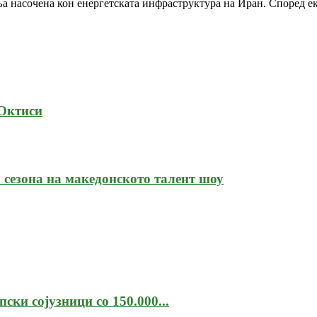
ња насочена кон енергетската инфраструктура на Иран. Според е
 Октиси
сезона на македонското талент шоу
ски сојузници со 150.000...