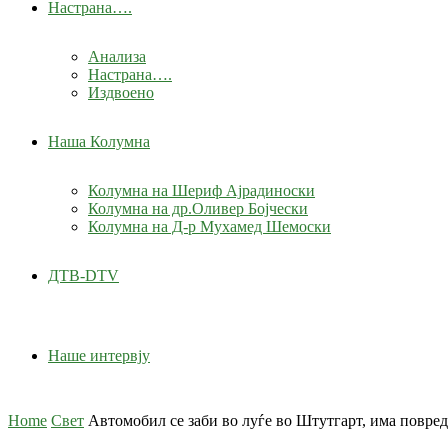
Настрана….
Анализа
Настрана….
Издвоено
Наша Колумна
Колумна на Шериф Ајрадиноски
Колумна на др.Оливер Бојчески
Колумна на Д-р Мухамед Шемоски
ДТВ-DTV
Наше интервју
Home
Свет
Автомобил се заби во луѓе во Штутгарт, има повре