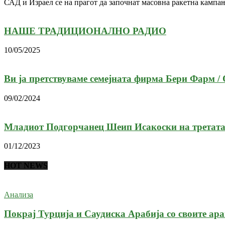
САД и Израел се на прагот да започнат масовна ракетна кампа
НАШЕ ТРАДИЦИОНАЛНО РАДИО
10/05/2025
Ви ја претствуваме семејната фирма Бери Фарм /
09/02/2024
Младиот Подгорчанец Шеип Исакоски на третата 
01/12/2023
HOT NEWS
Анализа
Покрај Турција и Саудиска Арабија со своите арап