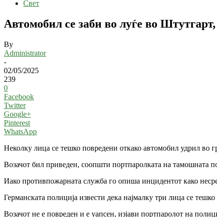
Свет
Автомобил се заби во луѓе во Штутгарт
By
Administrator
-
02/05/2025
239
0
Facebook
Twitter
Google+
Pinterest
WhatsApp
Неколку лица се тешко повредени откако автомобил удрил во г
Возачот бил приведен, соопшти портпаролката на тамошната п
Иако противпожарната служба го опиша инцидентот како несреќа
Германската полиција извести дека најмалку три лица се тешко
Возачот не е повреден и е уапсен, изјави портпаролот на полиц