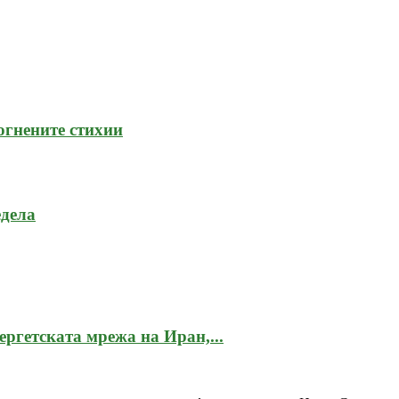
огнените стихии
едела
ергетската мрежа на Иран,...