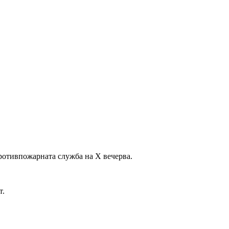
ротивпожарната служба на X вечерва.
т.