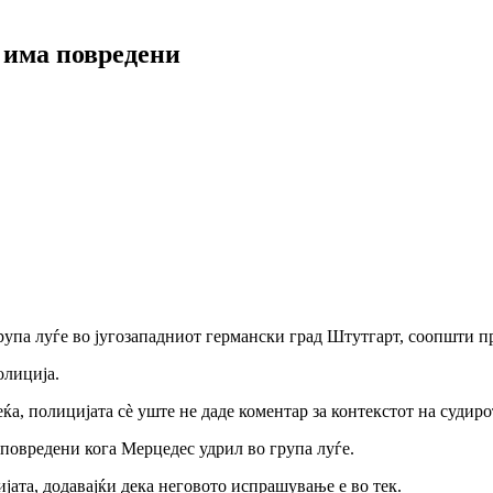
, има повредени
рупа луѓе во југозападниот германски град Штутгарт, соопшти п
олиција.
, полицијата сè уште не даде коментар за контекстот на судиро
 повредени кога Мерцедес удрил во група луѓе.
ијата, додавајќи дека неговото испрашување е во тек.