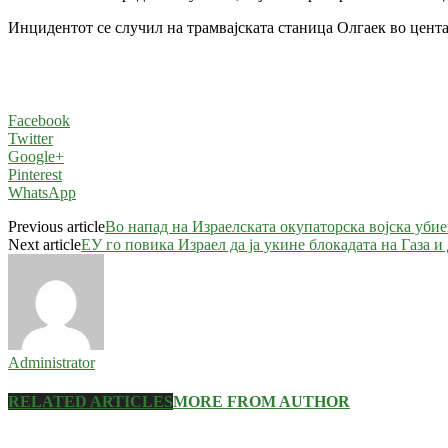
Инцидентот се случил на трамвајската станица Олгаек во цента
Facebook
Twitter
Google+
Pinterest
WhatsApp
Previous article
Во напад на Израелската окупаторска војска убие
Next article
ЕУ го повика Израел да ја укине блокадата на Газа и
Administrator
RELATED ARTICLES
MORE FROM AUTHOR