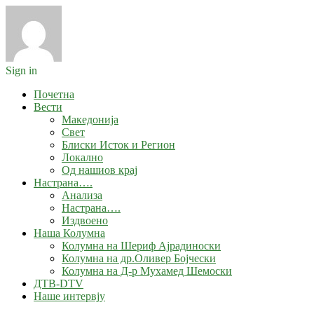
Sign in
Почетна
Вести
Македонија
Свет
Блиски Исток и Регион
Локално
Од нашиов крај
Настрана….
Анализа
Настрана….
Издвоено
Наша Колумна
Колумна на Шериф Ајрадиноски
Колумна на др.Оливер Бојчески
Колумна на Д-р Мухамед Шемоски
ДТВ-DTV
Наше интервју