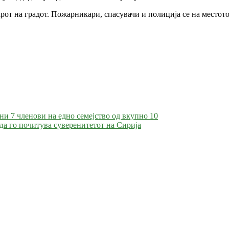
рот на градот. Пожарникари, спасувачи и полиција се на местот
ни 7 членови на едно семејство од вкупно 10
 да го почитува суверенитетот на Сирија