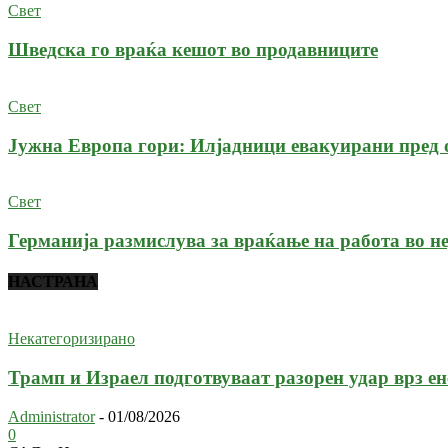
Свет
Шведска го враќа кешот во продавниците
Свет
Јужна Европа гори: Илјадници евакуирани пред 
Свет
Германија размислува за враќање на работа во н
НАСТРАНА
Некатегоризирано
Трамп и Израел подготвуваат разорен удар врз ен
Administrator
-
01/08/2026
0